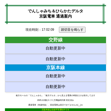
でんしゃみち＆ひらかたデルタ
京阪電車 通過案内
現在時刻：17:02:09
交野線
自動更新中
自動更新中
京阪本線
自動更新中
自動更新中
枚方モールの「でんしゃみち」「枚方デルタ」から見える電車の時刻だけを表示してます
2025.3.22新ダイヤ,万博臨時列車 対応済み
通過電車（快速特急）、回送電車は表示できてませんm(__)m
京阪本線は全線平常運転中です